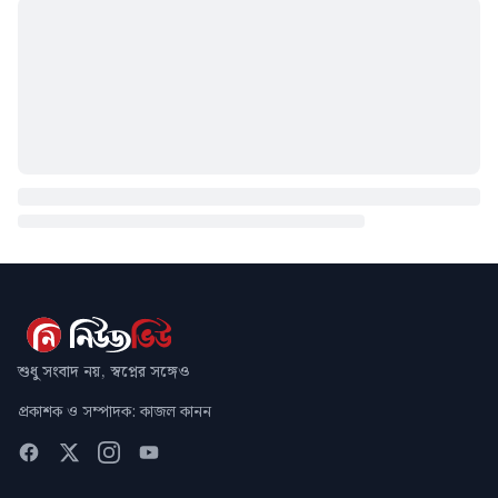
শুধু সংবাদ নয়, স্বপ্নের সঙ্গেও
প্রকাশক ও সম্পাদক: কাজল কানন