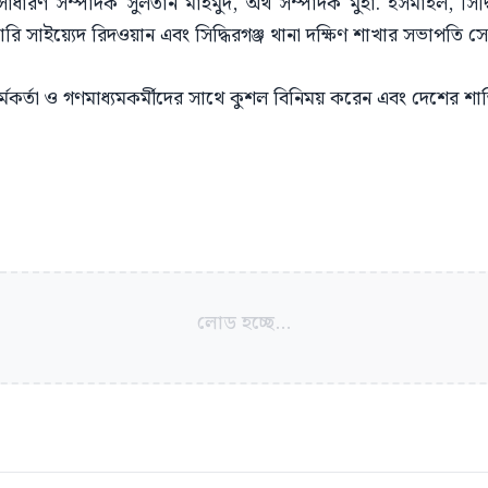
িব, সাধারণ সম্পাদক সুলতান মাহমুদ, অর্থ সম্পাদক মুহা. ইসমাইল, সিদ
ারি সাইয়্যেদ রিদওয়ান এবং সিদ্ধিরগঞ্জ থানা দক্ষিণ শাখার সভাপতি সো
কর্মকর্তা ও গণমাধ্যমকর্মীদের সাথে কুশল বিনিময় করেন এবং দেশের শান
লোড হচ্ছে...