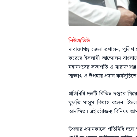
নিউজভিউ
নারায়ণগঞ্জ জেলা প্রশাসন, পুলিশ প
করেছে ইসলামী আন্দোলন বাংলাদে
মহানগরের সভাপতি ও নারায়ণগঞ্জ-৫
সাক্ষাৎ ও উপহার প্রদান কর্মসূচি
প্রতিনিধি দলটি বিভিন্ন দপ্তরে গ
মুফতি মাসুম বিল্লাহ বলেন, ইস
আনন্দিত। এই সৌজন্য বিনিময় আমাদ
উপহার প্রদানকালে প্রতিনিধি দ