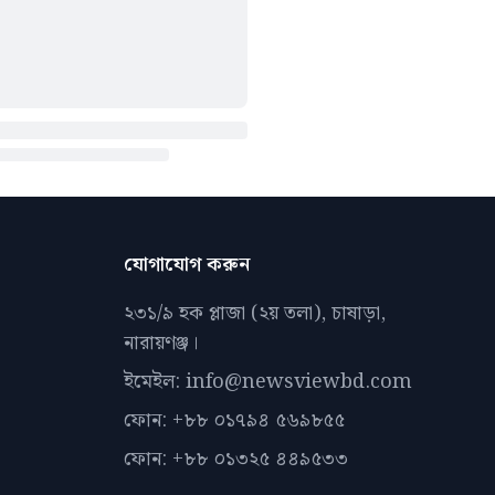
যোগাযোগ করুন
২৩১/৯ হক প্লাজা (২য় তলা), চাষাড়া,
নারায়ণঞ্জ।
ইমেইল: info@newsviewbd.com
ফোন: +৮৮ ০১৭৯৪ ৫৬৯৮৫৫
ফোন: +৮৮ ০১৩২৫ ৪৪৯৫৩৩