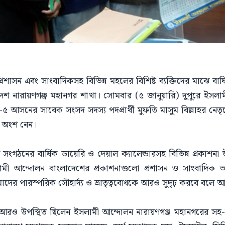
্রশাসন এবং সাংবাদিকসহ বিভিন্ন মহলের বিশিষ্ট ব্যক্তিদের মাঝে বার্ষি
শ নারায়ণগঞ্জ মহানগর শাখা। সোমবার (৫ জানুয়ারি) দুপুরে ইসলাম
 আসনের সাবেক সংসদ সদস্য পদপ্রার্থী মুফতি মাসুম বিল্লাহর নেতৃত
তে অংশ নেন।
িয়ে সংগঠনের বার্ষিক ডায়েরি ও দেয়াল ক্যালেন্ডারসহ বিভিন্ন প্রকা
লামী আন্দোলন বাংলাদেশের প্রকাশনাগুলো প্রশাসন ও সাংবাদিক 
ের পারস্পরিক সৌহার্দ্য ও ভ্রাতৃত্ববোধকে আরও সুদৃঢ় করবে বলে আম
লে আরও উপস্থিত ছিলেন ইসলামী আন্দোলন নারায়ণগঞ্জ মহানগরের স