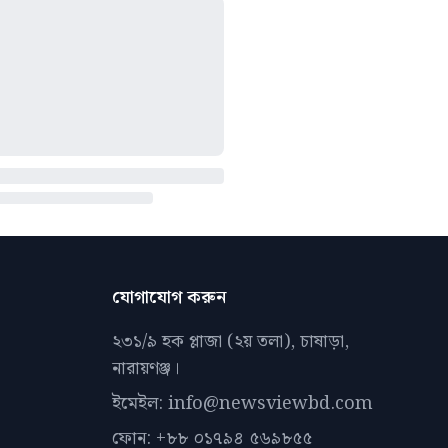
যোগাযোগ করুন
২৩১/৯ হক প্লাজা (২য় তলা), চাষাড়া,
নারায়ণঞ্জ।
ইমেইল: info@newsviewbd.com
ফোন: +৮৮ ০১৭৯৪ ৫৬৯৮৫৫