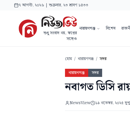
৭ আগস্ট, ২০২৬ | শুক্রবার, ২৩ শ্রাবণ ১৪৩৩
নারায়ণগঞ্জ
বিশেষ
রাজন
শুধু সংবাদ নয়, স্বপ্নের
সঙ্গেও
হোম
/
নারায়ণগঞ্জ
/
সদর
নারায়ণগঞ্জ
সদর
নবাগত ডিসি রায
NewsView
১৯ নভেম্বর, ২০২৫ দুপ