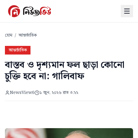
হোম
/
আন্তর্জাতিক
আন্তর্জাতিক
বাস্তব ও দৃশ্যমান ফল ছাড়া কোনো
চুক্তি হবে না: গালিবাফ
NewsView6
১ জুন, ২০২৬ রাত ৩:২২