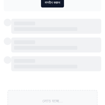
লগইন করুন
লোড হচ্ছে...