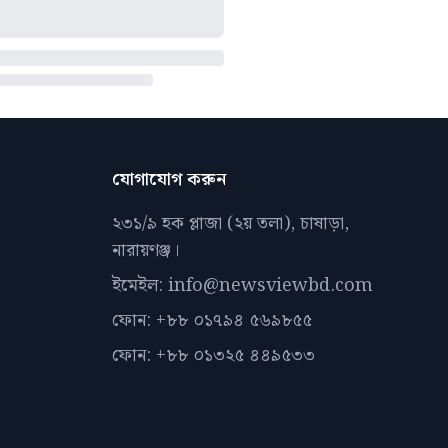
যোগাযোগ করুন
২৩১/৯ হক প্লাজা (২য় তলা), চাষাড়া,
নারায়ণঞ্জ।
ইমেইল: info@newsviewbd.com
ফোন: +৮৮ ০১৭৯৪ ৫৬৯৮৫৫
ফোন: +৮৮ ০১৩২৫ ৪৪৯৫৩৩