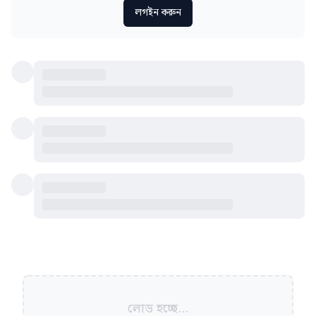
লগইন করুন
লোড হচ্ছে...