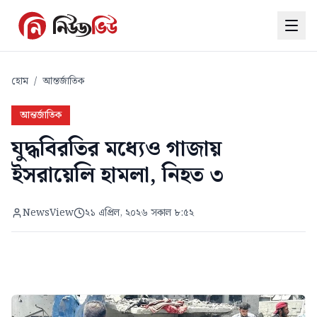
হোম
/
আন্তর্জাতিক
আন্তর্জাতিক
যুদ্ধবিরতির মধ্যেও গাজায়
ইসরায়েলি হামলা, নিহত ৩
NewsView
২১ এপ্রিল, ২০২৬ সকাল ৮:৫২