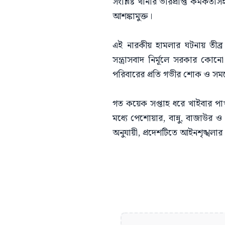
সংশ্লিষ্ট থানার ভারপ্রাপ্ত কর্ম
আশঙ্কামুক্ত।
এই নারকীয় হামলার ঘটনায় তীব্র ন
সন্ত্রাসবাদ নির্মূলে সরকার ক
পরিবারের প্রতি গভীর শোক ও সমব
গত কয়েক সপ্তাহ ধরে খাইবার পাখ
মধ্যে পেশোয়ার, বান্নু, বাজাউর
অনুযায়ী, প্রদেশটিতে আইনশৃঙ্খলার 