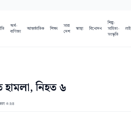
শিল্প-
অর্থ-
সারা
ীতি
আন্তর্জাতিক
শিক্ষা
স্বাস্থ্য
বিনোদন
সাহিত্য-
লাই
বাণিজ্য
দেশ
সংস্কৃতি
ে হামলা, নিহত ৬
িকাল ৩:৫৪