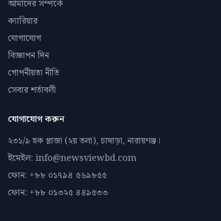
আমাদের সম্পর্কে
ক্যারিয়ার
যোগাযোগ
বিজ্ঞাপন দিন
গোপনীয়তা নীতি
সেবার শর্তাবলী
যোগাযোগ করুন
২৩১/৯ হক প্লাজা (২য় তলা), চাষাড়া, নারায়ণঞ্জ।
ইমেইল: info@newsviewbd.com
ফোন: +৮৮ ০১৭৯৪ ৫৬৯৮৫৫
ফোন: +৮৮ ০১৩২৫ ৪৪৯৫৩৩