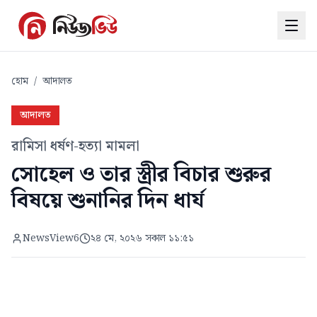
হোম
/
আদালত
আদালত
রামিসা ধর্ষণ-হত্যা মামলা
সোহেল ও তার স্ত্রীর বিচার শুরুর
বিষয়ে শুনানির দিন ধার্য
NewsView6
২৪ মে, ২০২৬ সকাল ১১:৫১