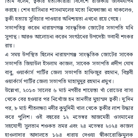
তিনি বলেন, ত্বকীর হত্যাকারীরা বিদেশে রাজকীয় জীবনযাপন
করছে। শেখ হাসিনার শাসনামলের মতো নিষেধাজ্ঞা না থাকলেও,
ত্বকী হত্যায় সুবিচার পাওয়ার অনিশ্চয়তা এখনো রয়ে গেছে।
সভাপতিত্ব করেন নারায়ণগঞ্জ সাংস্কৃতিক জোটের সভাপতি মনি
সুপান্থ। আরও আলোচনা করেন সংগঠনের উপদেষ্টা ভবানী শংকর
রায়।
এ সময় উপস্থিত ছিলেন নারায়ণগঞ্জ সাংস্কৃতিক জোটের সাবেক
সভাপতি জিয়াউল ইসলাম কাজল, সাবেক সভাপতি প্রদীপ ঘোষ
বাবু, ওয়ার্কার্স পার্টির জেলা সভাপতি হাফিজুর রহমান, বিপ্লবী
ওয়ার্কার্স পার্টির জেলা সভাপতি মাহামুদুর রহমান প্রমুখ।
উল্লেখ্য, ২০১৩ সালের ৬ মার্চ নগরীর শায়েস্তা খাঁ রোডের বাসা
থেকে বের হওয়ার পর নিখোঁজ হন তানভীর মুহাম্মদ ত্বকী। দু’দিন
পর, ৮ মার্চ শীতলক্ষ্যা নদীর কুমুদিনী খাল থেকে ত্বকীর লাশ উদ্ধার
করে পুলিশ। ওই বছরের ১২ নভেম্বর আজমেরী ওসমানের
সহযোগী সুলতান শওকত ভ্রমর এবং ২৪ নভেম্বর ২০২৪ কাজল
হাওলাদার আদালতে ১৬৪ ধারায় দেওয়া স্বীকারোক্তিমূলক