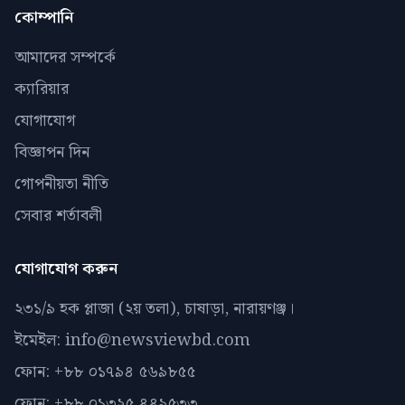
কোম্পানি
আমাদের সম্পর্কে
ক্যারিয়ার
যোগাযোগ
বিজ্ঞাপন দিন
গোপনীয়তা নীতি
সেবার শর্তাবলী
যোগাযোগ করুন
২৩১/৯ হক প্লাজা (২য় তলা), চাষাড়া, নারায়ণঞ্জ।
ইমেইল: info@newsviewbd.com
ফোন: +৮৮ ০১৭৯৪ ৫৬৯৮৫৫
ফোন: +৮৮ ০১৩২৫ ৪৪৯৫৩৩