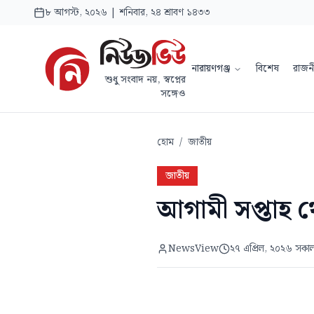
৮ আগস্ট, ২০২৬ | শনিবার, ২৪ শ্রাবণ ১৪৩৩
নারায়ণগঞ্জ
বিশেষ
রাজন
শুধু সংবাদ নয়, স্বপ্নের
সঙ্গেও
হোম
/
জাতীয়
জাতীয়
আগামী সপ্তাহ থ
NewsView
২৭ এপ্রিল, ২০২৬ সকা