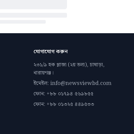
যোগাযোগ করুন
২৩১/৯ হক প্লাজা (২য় তলা), চাষাড়া,
নারায়ণঞ্জ।
ইমেইল: info@newsviewbd.com
ফোন: +৮৮ ০১৭৯৪ ৫৬৯৮৫৫
ফোন: +৮৮ ০১৩২৫ ৪৪৯৫৩৩