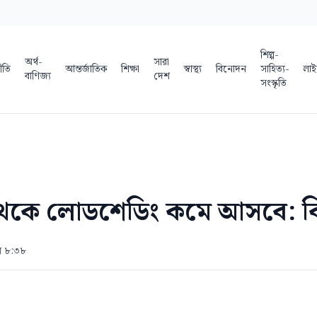
শিল্প-
অর্থ-
সারা
ীতি
আন্তর্জাতিক
শিক্ষা
স্বাস্থ্য
বিনোদন
সাহিত্য-
লাই
বাণিজ্য
দেশ
সংস্কৃতি
েকে লোডশেডিং কমে আসবে: বিদ্যু
ল ৮:৩৮