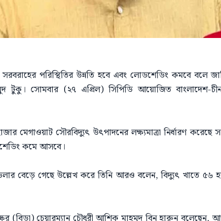
ত সরবরাহের পরিস্থিতির উন্নতি হবে এবং লোডশেডিং কমবে বলে জানি
হমুদ টুকু। সোমবার (২৭ এপ্রিল) সিপিডি আয়োজিত বাংলাদেশ-চীন
হাজার মেগাওয়াট সৌরবিদ্যুৎ উৎপাদনের লক্ষ্যমাত্রা নির্ধারণ করেছ
োডশেডিং কমে আসবে।
লার বেড়ে গেছে উল্লেখ করে তিনি আরও বলেন, বিদ্যুৎ খাতে ৫৬ 
ক্ষের (বিডা) চেয়ারম্যান চৌধুরী আশিক মাহমুদ বিন হারুন বলেছেন, 