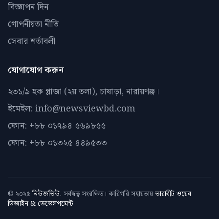
বিজ্ঞাপন দিন
গোপনীয়তা নীতি
সেবার শর্তাবলী
যোগাযোগ করুন
২৩১/৯ হক প্লাজা (২য় তলা), চাষাড়া, নারায়ণঞ্জ।
ইমেইল: info@newsviewbd.com
ফোন: +৮৮ ০১৭৯৪ ৫৬৯৮৫৫
ফোন: +৮৮ ০১৩২৫ ৪৪৯৫৩৩
© ২০২৫
নিউজভিউ
. সর্বস্বত্ব সংরক্ষিত। কারিগরি সহায়তায়
ভারাবীট ওয়েব
ডিজাইন & ডেভেলপমেন্ট