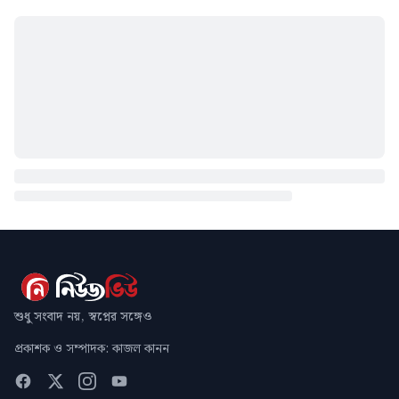
শুধু সংবাদ নয়, স্বপ্নের সঙ্গেও
প্রকাশক ও সম্পাদক: কাজল কানন