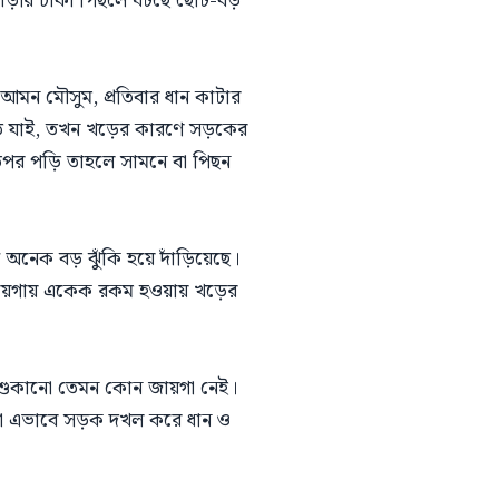
 গাড়ীর চাকা পিছলে ঘটছে ছোট-বড়
মন মৌসুম, প্রতিবার ধান কাটার
ে যাই, তখন খড়ের কারণে সড়কের
 উপর পড়ি তাহলে সামনে বা পিছন
অনেক বড় ঝুঁকি হয়ে দাঁড়িয়েছে।
জায়গায় একেক রকম হওয়ায় খড়ের
 শুকানো তেমন কোন জায়গা নেই।
তারা এভাবে সড়ক দখল করে ধান ও