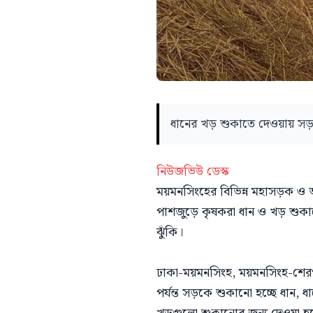
ধানের খড় শুকাতে দেওয়ায় সড়কে
নিউজভিউ ডেস্ক
ময়মনসিংহের বিভিন্ন মহাসড়ক ও 
পাশজুড়ে কৃষকরা ধান ও খড় শুকাত
ঝুঁকি।
ঢাকা-ময়মনসিংহ, ময়মনসিংহ-শেরপ
পর্যন্ত সড়কে শুকানো হচ্ছে ধা