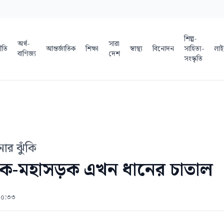
শিল্প-
অর্থ-
সারা
ীতি
আন্তর্জাতিক
শিক্ষা
স্বাস্থ্য
বিনোদন
সাহিত্য-
লাই
বাণিজ্য
দেশ
সংস্কৃতি
ার ঝুঁকি
ক-মহাসড়ক এখন ধানের চাতাল
১০:৩৩