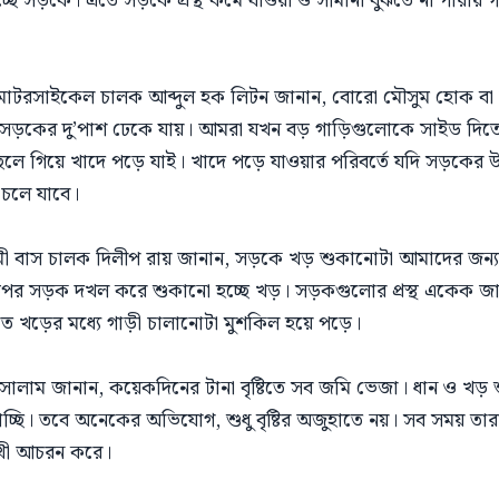
ছে সড়কে। এতে সড়কে প্রস্থ কমে যাওয়া ও সীমানা বুঝতে না পারায়
মোটরসাইকেল চালক আব্দুল হক লিটন জানান, বোরো মৌসুম হোক বা আ
সড়কের দু’পাশ ঢেকে যায়। আমরা যখন বড় গাড়িগুলোকে সাইড দিত
পিছলে গিয়ে খাদে পড়ে যাই। খাদে পড়ে যাওয়ার পরিবর্তে যদি সড়কের
 চলে যাবে।
ী বাস চালক দিলীপ রায় জানান, সড়কে খড় শুকানোটা আমাদের জন্য 
 উপর সড়ক দখল করে শুকানো হচ্ছে খড়। সড়কগুলোর প্রস্থ একেক 
এতে খড়ের মধ্যে গাড়ী চালানোটা মুশকিল হয়ে পড়ে।
ালাম জানান, কয়েকদিনের টানা বৃষ্টিতে সব জমি ভেজা। ধান ও খড়
াচ্ছি। তবে অনেকের অভিযোগ, শুধু বৃষ্টির অজুহাতে নয়। সব সময় 
ুখী আচরন করে।