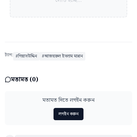
লোড হচ্ছে...
ট্যাগ:
#
গিয়াসউদ্দিন
#
আজহারুল ইসলাম মান্নান
মতামত (
0
)
মতামত দিতে লগইন করুন
লগইন করুন