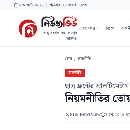
৮ আগস্ট, ২০২৬ | শনিবার, ২৪ শ্রাবণ ১৪৩৩
নারায়ণগঞ্জ
বিশেষ
রাজন
শুধু সংবাদ নয়, স্বপ্নের
সঙ্গেও
হোম
/
রাজনীতি
রাজনীতি
ছাত্র ফ্রন্টের আলটিমেটাম
নিয়মনীতির তোয়
NHP NewsView
৫ মে, ২০২৬ দুপ