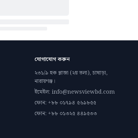
যোগাযোগ করুন
২৩১/৯ হক প্লাজা (২য় তলা), চাষাড়া,
নারায়ণঞ্জ।
ইমেইল: info@newsviewbd.com
ফোন: +৮৮ ০১৭৯৪ ৫৬৯৮৫৫
ফোন: +৮৮ ০১৩২৫ ৪৪৯৫৩৩