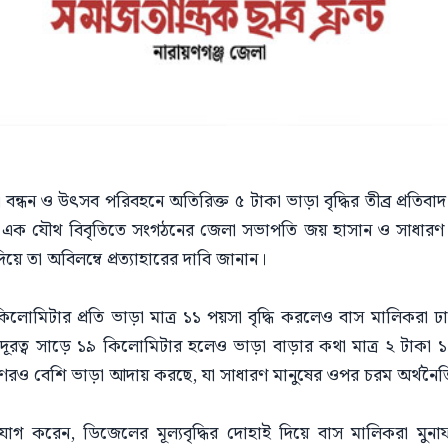
ন্ধন ও উৎসব পরিবহনে অতিরিক্ত ৫ টাকা ভাড়া বৃদ্ধির তীব্র প্রতিবাদ জা
র এক যৌথ বিবৃতিতে সংগঠনের জেলা সভাপতি জয় হাসান ও সাধারণ সম্
য়ে তা অবিলম্বে প্রত্যাহারের দাবি জানান।
োমিটার প্রতি ভাড়া মাত্র ১১ পয়সা বৃদ্ধি করলেও বাস মালিকরা ঢাক
ী দূরত্ব সাড়ে ১৯ কিলোমিটার হলেও ভাড়া বাড়ার কথা মাত্র ২ টাকা
িগুণেরও বেশি ভাড়া আদায় করছে, যা সাধারণ মানুষের ওপর চরম অর্থনৈত
যোগ করেন, ডিজেলের মূল্যবৃদ্ধির দোহাই দিয়ে বাস মালিকরা মুনাফ