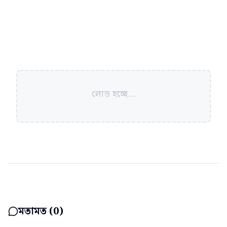
লোড হচ্ছে...
মতামত (
0
)