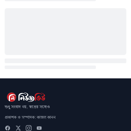
শুধু সংবাদ নয়, স্বপ্নের সঙ্গেও
প্রকাশক ও সম্পাদক: কাজল কানন