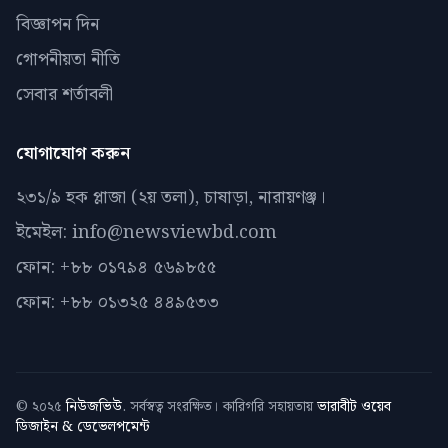
বিজ্ঞাপন দিন
গোপনীয়তা নীতি
সেবার শর্তাবলী
যোগাযোগ করুন
২৩১/৯ হক প্লাজা (২য় তলা), চাষাড়া, নারায়ণঞ্জ।
ইমেইল: info@newsviewbd.com
ফোন: +৮৮ ০১৭৯৪ ৫৬৯৮৫৫
ফোন: +৮৮ ০১৩২৫ ৪৪৯৫৩৩
© ২০২৫
নিউজভিউ
. সর্বস্বত্ব সংরক্ষিত। কারিগরি সহায়তায়
ভারাবীট ওয়েব
ডিজাইন & ডেভেলপমেন্ট