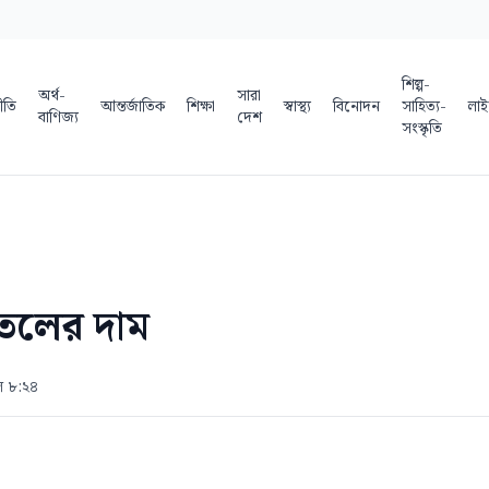
শিল্প-
অর্থ-
সারা
ীতি
আন্তর্জাতিক
শিক্ষা
স্বাস্থ্য
বিনোদন
সাহিত্য-
লাই
বাণিজ্য
দেশ
সংস্কৃতি
তেলের দাম
ল ৮:২৪