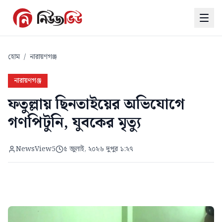
হোম
/
নারায়ণগঞ্জ
নারায়ণগঞ্জ
ফতুল্লায় ছিনতাইয়ের অভিযোগে
গণপিটুনি, যুবকের মৃত্যু
NewsView5
৫ জুলাই, ২০২৬ দুপুর ১:২৭