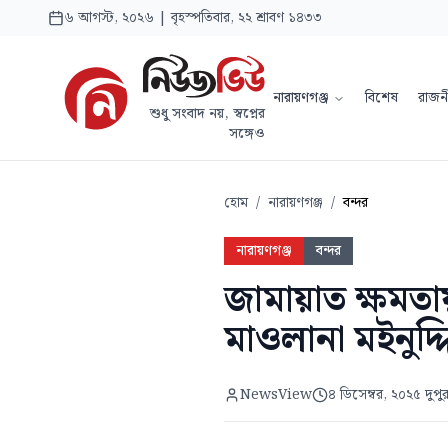
৬ আগস্ট, ২০২৬ | বৃহস্পতিবার, ২২ শ্রাবণ ১৪৩৩
নারায়ণগঞ্জ
বিশেষ
রাজন
শুধু সংবাদ নয়, স্বপ্নের
সঙ্গেও
হোম
/
নারায়ণগঞ্জ
/
বন্দর
নারায়ণগঞ্জ
বন্দর
জামায়াত ক্ষমতা
মাওলানা মইনুদ্দ
NewsView
৪ ডিসেম্বর, ২০২৫ দুপু