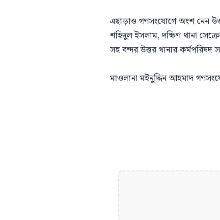
এছাড়াও গণসংযোগে অংশ নেন উওর
শহিদুল ইসলাম, দক্ষিণ থানা সেক্র
সহ বন্দর উত্তর থানার কর্মপরিষদ সদস্
মাওলানা মইনুদ্দিন আহমাদ গণস