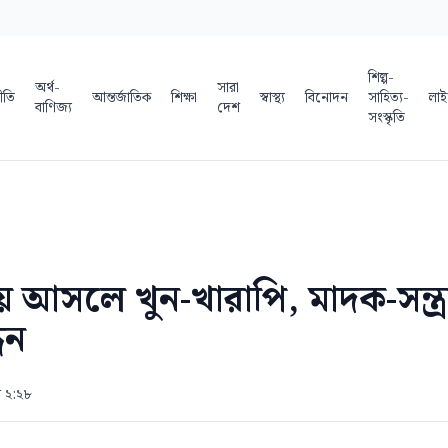
শিল্প-
অর্থ-
সারা
ীতি
আন্তর্জাতিক
শিক্ষা
স্বাস্থ্য
বিনোদন
সাহিত্য-
লাই
বাণিজ্য
দেশ
সংস্কৃতি
য় আসলে খুন-খারাপি, মাদক-সন্ত্
িন
র ২:২৮