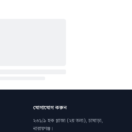
যোগাযোগ করুন
২৩১/৯ হক প্লাজা (২য় তলা), চাষাড়া,
নারায়ণঞ্জ।