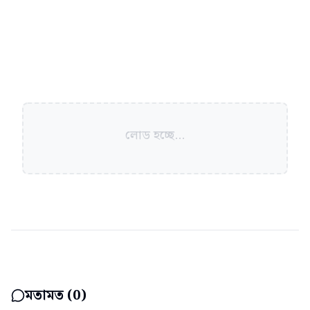
লোড হচ্ছে...
মতামত (
0
)