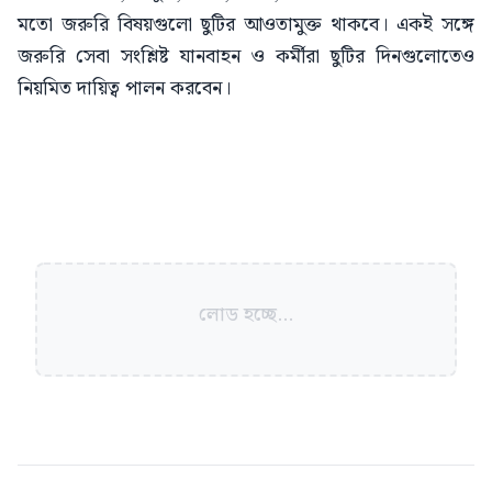
মতো জরুরি বিষয়গুলো ছুটির আওতামুক্ত থাকবে। একই সঙ্গে
জরুরি সেবা সংশ্লিষ্ট যানবাহন ও কর্মীরা ছুটির দিনগুলোতেও
নিয়মিত দায়িত্ব পালন করবেন।
লোড হচ্ছে...