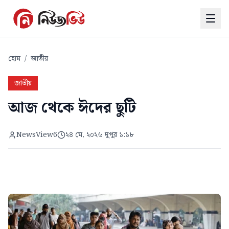
হোম
/
জাতীয়
জাতীয়
আজ থেকে ঈদের ছুটি
NewsView6
২৪ মে, ২০২৬ দুপুর ১:১৮