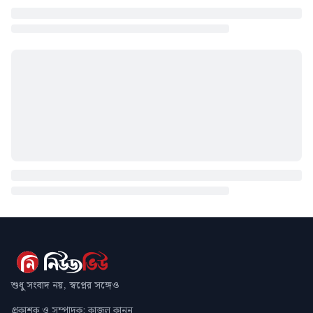
শুধু সংবাদ নয়, স্বপ্নের সঙ্গেও
প্রকাশক ও সম্পাদক: কাজল কানন