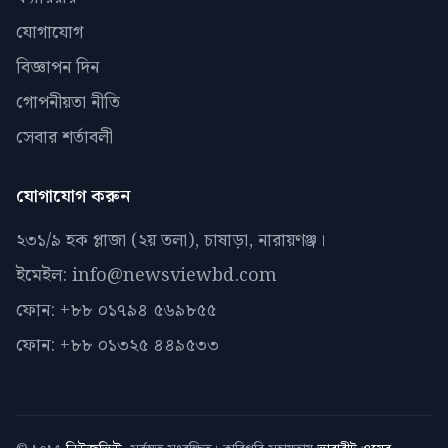
যোগাযোগ
বিজ্ঞাপন দিন
গোপনীয়তা নীতি
সেবার শর্তাবলী
যোগাযোগ করুন
২৩১/৯ হক প্লাজা (২য় তলা), চাষাড়া, নারায়ণঞ্জ।
ইমেইল: info@newsviewbd.com
ফোন: +৮৮ ০১৭৯৪ ৫৬৯৮৫৫
ফোন: +৮৮ ০১৩২৫ ৪৪৯৫৩৩