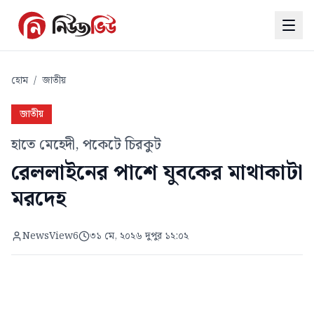
হোম
/
জাতীয়
জাতীয়
হাতে মেহেদী, পকেটে চিরকুট
রেললাইনের পাশে যুবকের মাথাকাটা
মরদেহ
NewsView6
৩১ মে, ২০২৬ দুপুর ১২:০২