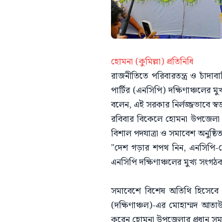
হোমনা (কুমিল্লা) প্রতিনিধি
রাজনীতিতে পরিবারতন্ত্র ও চাঁদ
পার্টির (এনসিপি) দক্ষিণাঞ্চলের ম
বলেন, এই সরকার নির্লজ্জভাবে স্ব
রবিবার বিকেলে হোমনা উপজেলা বা
বিশাল পদযাত্রা ও সমাবেশ অনুষ্ঠি
"দেশ গড়ার শপথ নিন, এনসিপি-ত
এনসিপি দক্ষিণাঞ্চলের মুখ্য সংগঠ
​সমাবেশে বিশেষ অতিথি হিসেবে উ
(দক্ষিণাঞ্চল)-এর মোহাম্মদ আতাউল
করেন হোমনা উপজেলার প্রধান সম