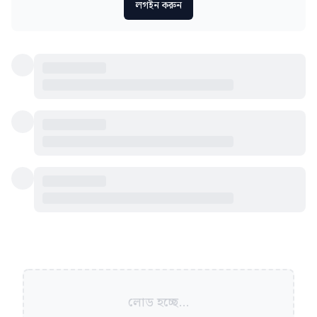
লগইন করুন
লোড হচ্ছে...