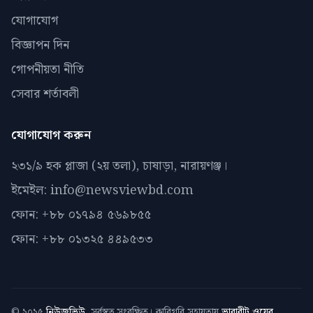
যোগাযোগ
বিজ্ঞাপন দিন
গোপনীয়তা নীতি
সেবার শর্তাবলী
যোগাযোগ করুন
২৩১/৯ হক প্লাজা (২য় তলা), চাষাড়া, নারায়ণঞ্জ।
ইমেইল: info@newsviewbd.com
ফোন: +৮৮ ০১৭৯৪ ৫৬৯৮৫৫
ফোন: +৮৮ ০১৩২৫ ৪৪৯৫৩৩
© ২০২৫
নিউজভিউ
. সর্বস্বত্ব সংরক্ষিত। কারিগরি সহায়তায়
ভারাবীট ওয়েব