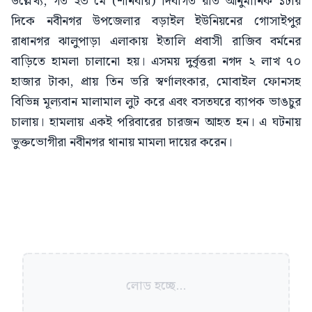
উল্লেখ্য, গত ২৩ মে (শনিবার) দিবাগত রাত আনুমানিক ১টার
দিকে নবীনগর উপজেলার বড়াইল ইউনিয়নের গোসাইপুর
রাধানগর ঝালুপাড়া এলাকায় ইতালি প্রবাসী রাজিব বর্মনের
বাড়িতে হামলা চালানো হয়। এসময় দুর্বৃত্তরা নগদ ২ লাখ ৭০
হাজার টাকা, প্রায় তিন ভরি স্বর্ণালংকার, মোবাইল ফোনসহ
বিভিন্ন মূল্যবান মালামাল লুট করে এবং বসতঘরে ব্যাপক ভাঙচুর
চালায়। হামলায় একই পরিবারের চারজন আহত হন। এ ঘটনায়
ভুক্তভোগীরা নবীনগর থানায় মামলা দায়ের করেন।
লোড হচ্ছে...