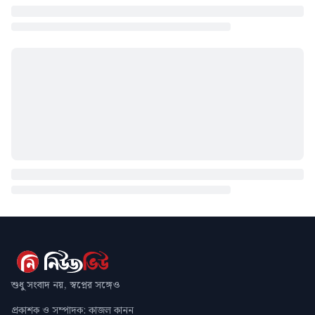
শুধু সংবাদ নয়, স্বপ্নের সঙ্গেও
প্রকাশক ও সম্পাদক: কাজল কানন