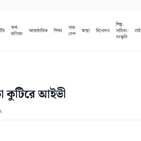
শিল্প-
অর্থ-
সারা
ীতি
আন্তর্জাতিক
শিক্ষা
স্বাস্থ্য
বিনোদন
সাহিত্য-
লাই
বাণিজ্য
দেশ
সংস্কৃতি
কা কুটিরে আইভী
৭