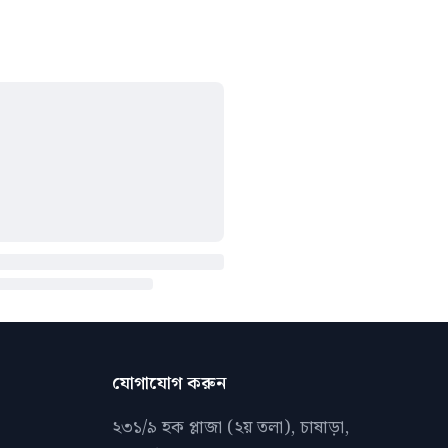
যোগাযোগ করুন
২৩১/৯ হক প্লাজা (২য় তলা), চাষাড়া,