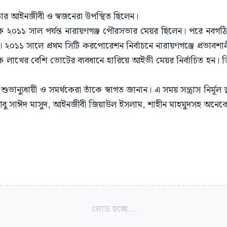
ঁর আইনজীবী ও স্বজনেরা উপস্থিত ছিলেন।
২০১১ সাল পর্যন্ত নারায়ণগঞ্জ পৌরসভার মেয়র ছিলেন। পরে নবগঠ
ি। ২০১১ সালে প্রথম সিটি করপোরেশন নির্বাচনে নারায়ণগঞ্জে প্রভাবশাল
 লাখের বেশি ভোটের ব্যবধানে হারিয়ে আইভী মেয়র নির্বাচিত হন। তিন
ভান্যুধায়ী ও সমর্থকেরা তাঁকে স্বাগত জানান। এ সময় সন্ত্রাস নির্মূল ত
ি আবু সাঈদ মাসুদ, আইনজীবী জিয়াউল ইসলাম, শাহীন মাহমুদসহ অনেক
লোড হচ্ছে...