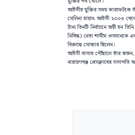
মুক্তির পথ খোলে।
আইভীর মুক্তির সময় কারাফটকে তা
সেলিনা হায়াৎ আইভী ২০০৩ থেকে 
টানা তিনটি নির্বাচনে জয়ী হন তিন
নিষিদ্ধ) নেতা শামীম ওসমানকে এক
বিরুদ্ধে সোচ্চার ছিলেন।
আইভী বাসায় পৌঁছালে তাঁর স্বজন, শু
নারায়ণগঞ্জ প্রেসক্লাবের সভাপত