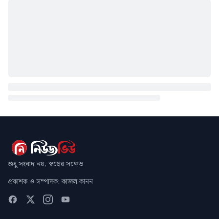
শুধু সংবাদ নয়, স্বপ্নের সঙ্গেও
প্রকাশক ও সম্পাদক: কাজল কানন