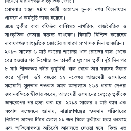
নিয়েছে নারায়ণগঞ্জ সাংষ্কৃতিক জোট।
সোমবার সন্ধ্যা ৭টায় আলী আহাম্মদ চুনকা নগর মিলনায়তন
প্রাঙ্গনে এ কর্মসূচি ডাকা হয়েছে।
এতে ত্বকীর বাবা রফিউর রাব্বিসহ নাগরিক, রাজনৈতিক ও
সাংস্কৃতিক নেতারা বক্তব্য রাখবেন। বিষয়টি নিশ্চিত করেছেন
নারায়ণগঞ্জ সাংস্কৃতিক জোটের সাধারণ সম্পাদক দিনা তাজরিন।
২০১৩ সালের ৬ মার্চ নগরের শায়েস্তা খান রোডের বাসা থেকে
বের হওয়ার পর নিখোঁজ হন তানভীর মুহাম্মদ ত্বকী। দুই দিন পর
৮ মার্চ শীতলক্ষ্যা নদীর কুমুদিনী খাল থেকে তাঁর মরদেহ উদ্ধার
করে পুলিশ। ওই বছরের ১২ নভেম্বর আজমেরী ওসমানের
সহযোগী সুলতান শওকত ভ্রমর আদালতে ১৬৪ ধারায় দেওয়া
জবানবন্দিতে স্বীকার করেন, আজমেরী ওসমানের নেতৃত্বে ত্বকীকে
অপহরণের পর হত্যা করা হয়। ২০১৪ সালের ৫ মার্চ র‍্যাব এক
সংবাদ সম্মেলনে জানায়, নারায়ণগঞ্জের ওসমান পরিবারের
নির্দেশে তাদের টর্চার সেলে ১১ জন মিলে ত্বকীকে হত্যা করেছে
এবং অভিযোগপত্র অচিরেই আদালতে দেওয়া হবে। কিন্তু এত