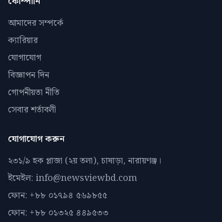
কোম্পানি
আমাদের সম্পর্কে
ক্যারিয়ার
যোগাযোগ
বিজ্ঞাপন দিন
গোপনীয়তা নীতি
সেবার শর্তাবলী
যোগাযোগ করুন
২৩১/৯ হক প্লাজা (২য় তলা), চাষাড়া, নারায়ণঞ্জ।
ইমেইল: info@newsviewbd.com
ফোন: +৮৮ ০১৭৯৪ ৫৬৯৮৫৫
ফোন: +৮৮ ০১৩২৫ ৪৪৯৫৩৩