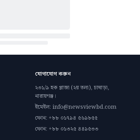
যোগাযোগ করুন
২৩১/৯ হক প্লাজা (২য় তলা), চাষাড়া,
নারায়ণঞ্জ।
ইমেইল: info@newsviewbd.com
ফোন: +৮৮ ০১৭৯৪ ৫৬৯৮৫৫
ফোন: +৮৮ ০১৩২৫ ৪৪৯৫৩৩