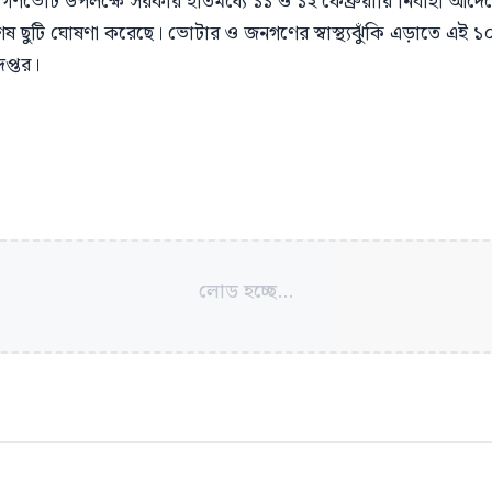
ন ও গণভোট উপলক্ষে সরকার ইতিমধ্যে ১১ ও ১২ ফেব্রুয়ারি নির্বাহী আদেশ
িশেষ ছুটি ঘোষণা করেছে। ভোটার ও জনগণের স্বাস্থ্যঝুঁকি এড়াতে এই 
দপ্তর।
লোড হচ্ছে...