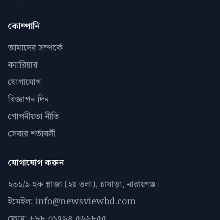
কোম্পানি
আমাদের সম্পর্কে
ক্যারিয়ার
যোগাযোগ
বিজ্ঞাপন দিন
গোপনীয়তা নীতি
সেবার শর্তাবলী
যোগাযোগ করুন
২৩১/৯ হক প্লাজা (২য় তলা), চাষাড়া, নারায়ণঞ্জ।
ইমেইল: info@newsviewbd.com
ফোন: +৮৮ ০১৭৯৪ ৫৬৯৮৫৫