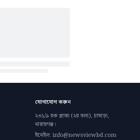
যোগাযোগ করুন
২৩১/৯ হক প্লাজা (২য় তলা), চাষাড়া,
নারায়ণঞ্জ।
ইমেইল: info@newsviewbd.com