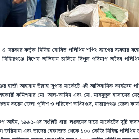
 ও সরকার কর্তৃক নিষিদ্ধ ঘোষিত পলিথিন শপিং ব্যাগের ব্যবহার বন্
র সিদ্ধিরগঞ্জে বিশেষ অভিযান চালিয়ে বিপুল পরিমাণ অবৈধ পলিথ
জের হাজী আহসান উল্লাহ সুপার মার্কেটে এই আভিযানিক কার্যক্রম প
রেট ও সহকারী কমিশনার মো. আল-আমিন এবং মো. মাহমুদুল হাসানের নে
রদান করেন জেলা পুলিশ ও পরিবেশ অধিদপ্তর, নারায়ণগঞ্জ জেলা কার্যা
আইন, ১৯৯৫-এর সংশ্লিষ্ট ধারা লঙ্ঘনের দায়ে মার্কেটের দুটি ব্যবসা
কা জরিমানা এবং তাদের হেফাজত থেকে ১০০ কেজি নিষিদ্ধ পলিথিন জ