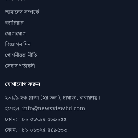
আমাদের সম্পর্কে
ক্যারিয়ার
যোগাযোগ
বিজ্ঞাপন দিন
গোপনীয়তা নীতি
সেবার শর্তাবলী
যোগাযোগ করুন
২৩১/৯ হক প্লাজা (২য় তলা), চাষাড়া, নারায়ণঞ্জ।
ইমেইল: info@newsviewbd.com
ফোন: +৮৮ ০১৭৯৪ ৫৬৯৮৫৫
ফোন: +৮৮ ০১৩২৫ ৪৪৯৫৩৩