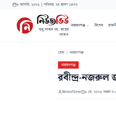
৮ আগস্ট, ২০২৬ | শনিবার, ২৪ শ্রাবণ ১৪৩৩
নারায়ণগঞ্জ
বিশেষ
রাজন
শুধু সংবাদ নয়, স্বপ্নের
সঙ্গেও
হোম
/
নারায়ণগঞ্জ
নারায়ণগঞ্জ
রবীন্দ্র-নজরুল 
NewsView
৯ মে, ২০২৬ সকাল ৭: