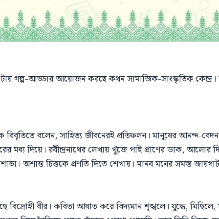
 ৪ টায় গল্প-আড্ডার আয়োজন করছে কথন সামাজিক-সাংস্কৃতিক কেন্দ
ক বিবৃতিতে বলেন, সাহিত্য জীবনেরই প্রতিফলন। মানুষের আনন্দ-বেদনা
বরের মধ্য দিয়ে। রবীন্দ্রনাথের লেখায় খুঁজে পাই প্রাণের ডাক, আলোর দ
শোভা। অশান্ত চিত্তকে প্রণতি দিতে শেখায়। মানব মনের সমস্ত জায়গাটা
দ্রোহী বীর। কবিতা আঘাত করে বিদ্যমান শৃঙ্খলে। যুদ্ধে, মিছিলে,