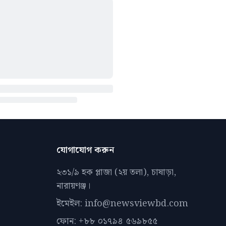
যোগাযোগ করুন
২৩১/৯ হক প্লাজা (২য় তলা), চাষাড়া,
নারায়ণঞ্জ।
ইমেইল: info@newsviewbd.com
ফোন: +৮৮ ০১৭৯৪ ৫৬৯৮৫৫