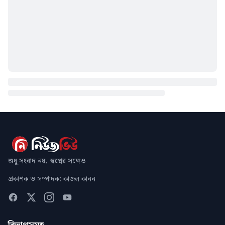
শুধু সংবাদ নয়, স্বপ্নের সঙ্গেও
প্রকাশক ও সম্পাদক: কাজল কানন