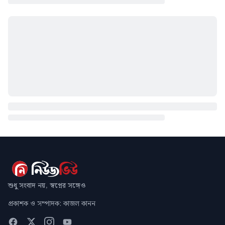
শুধু সংবাদ নয়, স্বপ্নের সঙ্গেও
প্রকাশক ও সম্পাদক: কাজল কানন