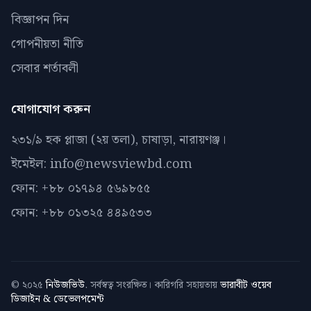
বিজ্ঞাপন দিন
গোপনীয়তা নীতি
সেবার শর্তাবলী
যোগাযোগ করুন
২৩১/৯ হক প্লাজা (২য় তলা), চাষাড়া, নারায়ণঞ্জ।
ইমেইল: info@newsviewbd.com
ফোন: +৮৮ ০১৭৯৪ ৫৬৯৮৫৫
ফোন: +৮৮ ০১৩২৫ ৪৪৯৫৩৩
© ২০২৫
নিউজভিউ
. সর্বস্বত্ব সংরক্ষিত। কারিগরি সহায়তায়
ভারাবীট ওয়েব
ডিজাইন & ডেভেলপমেন্ট