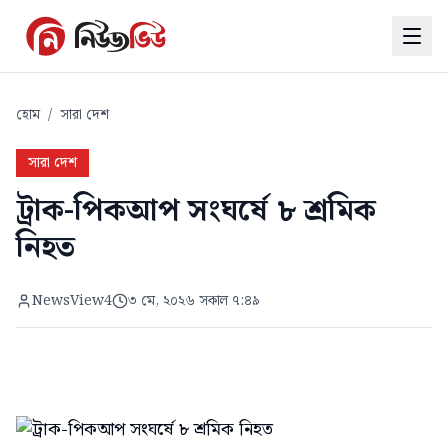
হোম
/
সারা দেশ
সারা দেশ
ট্রাক-পিকআপ সংঘর্ষে ৮ শ্রমিক
নিহত
NewsView4
৩ মে, ২০২৬ সকাল ৭:৪৯