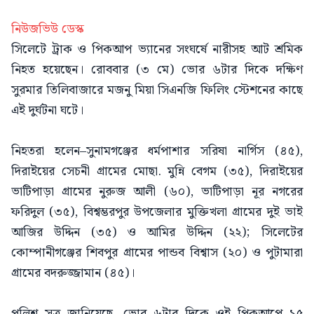
নিউজভিউ ডেস্ক
সিলেটে ট্রাক ও পিকআপ ভ্যানের সংঘর্ষে নারীসহ আট শ্রমিক
নিহত হয়েছেন। রোববার (৩ মে) ভোর ৬টার দিকে দক্ষিণ
সুরমার তিলিবাজারে মজনু মিয়া সিএনজি ফিলিং স্টেশনের কাছে
এই দুর্ঘটনা ঘটে।
নিহতরা হলেন–সুনামগঞ্জের ধর্মপাশার স‌রিষা না‌র্গিস (৪৫),
দিরাইয়ের সেচনী গ্রামের মোছা. মু‌ন্নি বেগম (৩৫), দিরাইয়ের
ভা‌টিপাড়া গ্রামের নুরুজ আলী (৬০), ভা‌টিপাড়া নূর নগরের
ফ‌রিদুল (৩৫), বিশ্বম্ভরপুর উপজেলার মুক্তিখলা গ্রামের দুই ভাই
আজির উদ্দিন (৩৫) ও আমির উদ্দিন (২২); সিলেটের
কোম্পানীগঞ্জের‌ শিবপুর গ্রামের পান্ডব বিশ্বাস (২০) ও পুটামারা
গ্রামের বদরুজ্জামান (৪৫)।
পুলিশ সূত্র জানিয়েছে, ভোর ৬টার দিকে ওই পিকআপে ১৫