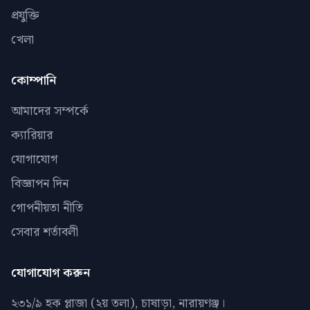
প্রযুক্তি
খেলা
কোম্পানি
আমাদের সম্পর্কে
ক্যারিয়ার
যোগাযোগ
বিজ্ঞাপন দিন
গোপনীয়তা নীতি
সেবার শর্তাবলী
যোগাযোগ করুন
২৩১/৯ হক প্লাজা (২য় তলা), চাষাড়া, নারায়ণঞ্জ।