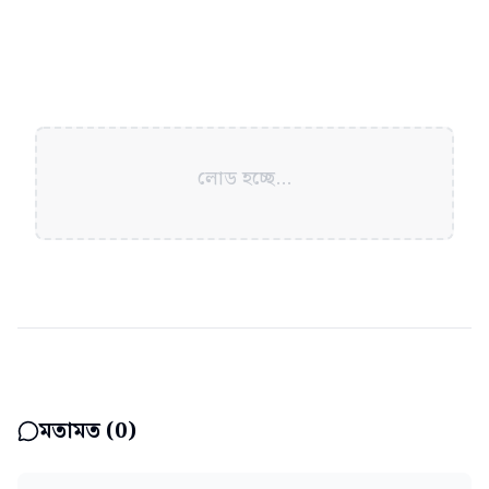
লোড হচ্ছে...
মতামত (
0
)