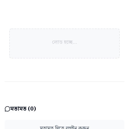
লোড হচ্ছে...
মতামত (
0
)
মতামত দিতে লগইন করুন