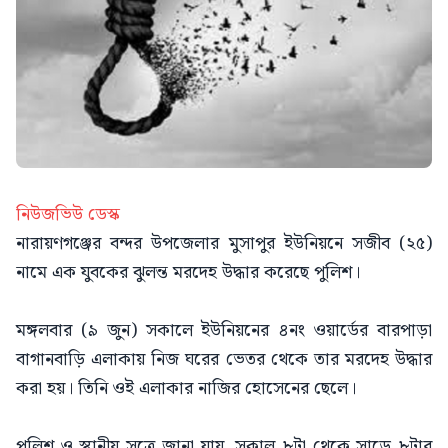
নিউজভিউ ডেস্ক
নারায়ণগঞ্জের বন্দর উপজেলার মুসাপুর ইউনিয়নে সজীব (২৫)
নামে এক যুবকের ঝুলন্ত মরদেহ উদ্ধার করেছে পুলিশ।
মঙ্গলবার (৯ জুন) সকালে ইউনিয়নের ৪নং ওয়ার্ডের বারপাড়া
বাগানবাড়ি এলাকায় নিজ ঘরের ভেতর থেকে তার মরদেহ উদ্ধার
করা হয়। তিনি ওই এলাকার নাজির হোসেনের ছেলে।
পুলিশ ও স্থানীয় সূত্রে জানা যায়, সকাল ৮টা থেকে সাড়ে ৮টার