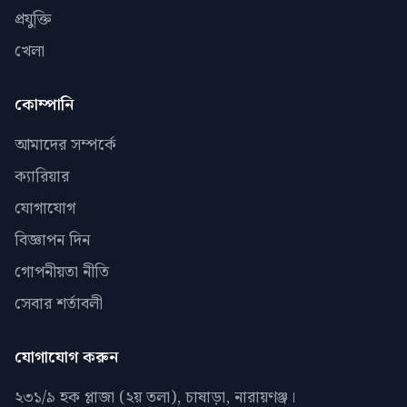
প্রযুক্তি
খেলা
কোম্পানি
আমাদের সম্পর্কে
ক্যারিয়ার
যোগাযোগ
বিজ্ঞাপন দিন
গোপনীয়তা নীতি
সেবার শর্তাবলী
যোগাযোগ করুন
২৩১/৯ হক প্লাজা (২য় তলা), চাষাড়া, নারায়ণঞ্জ।