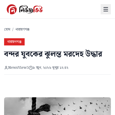
হোম
/
নারায়ণগঞ্জ
নারায়ণগঞ্জ
বন্দর যুবকের ঝুলন্ত মরদেহ উদ্ধার
NewsView5
৯ জুন, ২০২৬ দুপুর ১২:৫২