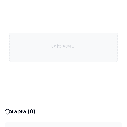
লোড হচ্ছে...
মতামত (
0
)