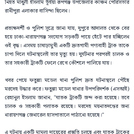
নিহত মাধুলী ইসলাম ভূঁইয়া রূপগঞ্জ উপজেলার কাঞ্চন পৌরসভার
রানীপুরা এলাকার বাসিন্দা ছিলেন।
প্রত্যক্ষদর্শী ও পুলিশ সূত্রে জানা যায়, দুপুরে আদালত থেকে বের
হয়ে ঢাকা-নারায়ণগঞ্জ সংযোগ সড়কটি পায়ে হেঁটে পার হচ্ছিলেন
ওই বৃদ্ধ। এসময় চাষাঢ়ামুখী একটি দ্রুতগামী পণ্যবাহী ট্রাক তাকে
চাপা দিলে ঘটনাস্থলেই তার মৃত্যু হয়। দুর্ঘটনার পরপরই চালক ও
তার সহকারী ট্রাকটি ফেলে রেখে কৌশলে পালিয়ে যায়।
খবর পেয়ে ফতুল্লা মডেল থানা পুলিশ দ্রুত ঘটনাস্থলে পৌঁছে
মরদেহ উদ্ধার করে। ফতুল্লা মডেল থানার উপপরিদর্শক (এসআই)
রেহানুল ইসলাম জানান, "ঘাতক ট্রাকটি জব্দ করা হয়েছে। তবে
চালক ও সহকারী পলাতক রয়েছে। মরদেহ ময়নাতদন্তের জন্য
নারায়ণগঞ্জ জেনারেল হাসপাতালে পাঠানো হয়েছে।"
এ ঘটনায় একটি মামলা দায়েরের প্রস্তুতি চলছে এবং ঘাতক ট্রাকের