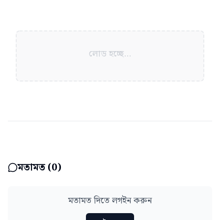
লোড হচ্ছে...
মতামত (
0
)
মতামত দিতে লগইন করুন