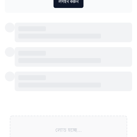
লগইন করুন
লোড হচ্ছে...