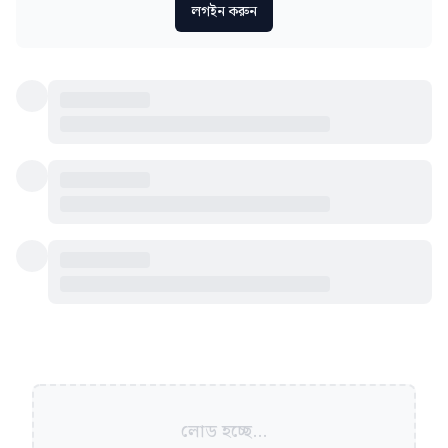
লগইন করুন
লোড হচ্ছে...