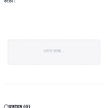
করেন।
লোড হচ্ছে...
মতামত (
0
)