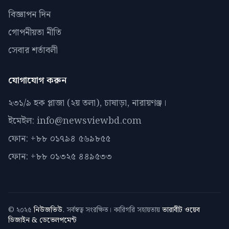
বিজ্ঞাপন দিন
গোপনীয়তা নীতি
সেবার শর্তাবলী
যোগাযোগ করুন
২৩১/৯ হক প্লাজা (২য় তলা), চাষাড়া, নারায়ণঞ্জ।
ইমেইল: info@newsviewbd.com
ফোন: +৮৮ ০১৭৯৪ ৫৬৯৮৫৫
ফোন: +৮৮ ০১৩২৫ ৪৪৯৫৩৩
© ২০২৫
নিউজভিউ
. সর্বস্বত্ব সংরক্ষিত। কারিগরি সহায়তায়
ভারাবীট ওয়েব
ডিজাইন & ডেভেলপমেন্ট