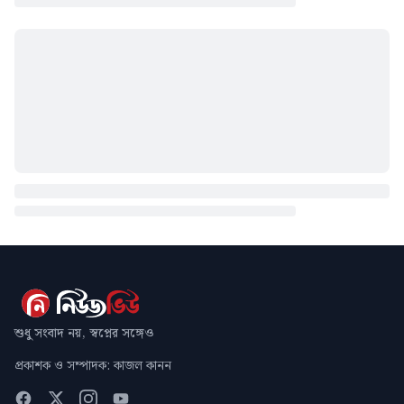
শুধু সংবাদ নয়, স্বপ্নের সঙ্গেও
প্রকাশক ও সম্পাদক: কাজল কানন