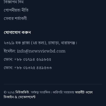
বিজ্ঞাপন দিন
গোপনীয়তা নীতি
সেবার শর্তাবলী
যোগাযোগ করুন
২৩১/৯ হক প্লাজা (২য় তলা), চাষাড়া, নারায়ণঞ্জ।
ইমেইল: info@newsviewbd.com
ফোন: +৮৮ ০১৭৯৪ ৫৬৯৮৫৫
ফোন: +৮৮ ০১৩২৫ ৪৪৯৫৩৩
© ২০২৫
নিউজভিউ
. সর্বস্বত্ব সংরক্ষিত। কারিগরি সহায়তায়
ভারাবীট ওয়েব
ডিজাইন & ডেভেলপমেন্ট