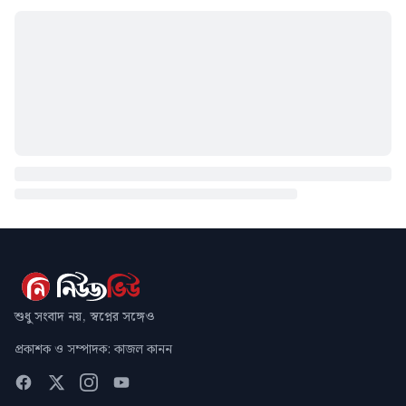
শুধু সংবাদ নয়, স্বপ্নের সঙ্গেও
প্রকাশক ও সম্পাদক: কাজল কানন