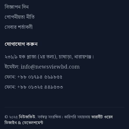
বিজ্ঞাপন দিন
গোপনীয়তা নীতি
সেবার শর্তাবলী
যোগাযোগ করুন
২৩১/৯ হক প্লাজা (২য় তলা), চাষাড়া, নারায়ণঞ্জ।
ইমেইল: info@newsviewbd.com
ফোন: +৮৮ ০১৭৯৪ ৫৬৯৮৫৫
ফোন: +৮৮ ০১৩২৫ ৪৪৯৫৩৩
© ২০২৫
নিউজভিউ
. সর্বস্বত্ব সংরক্ষিত। কারিগরি সহায়তায়
ভারাবীট ওয়েব
ডিজাইন & ডেভেলপমেন্ট