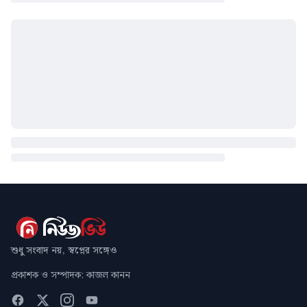
শুধু সংবাদ নয়, স্বপ্নের সঙ্গেও
প্রকাশক ও সম্পাদক: কাজল কানন