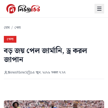
হোম
/
খেলা
খেলা
বড় জয় পেল জার্মানি, ড্র করল
জাপান
NewsView5
১৫ জুন, ২০২৬ সকাল ৭:২৭