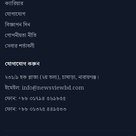
ক্যারিয়ার
যোগাযোগ
বিজ্ঞাপন দিন
গোপনীয়তা নীতি
সেবার শর্তাবলী
যোগাযোগ করুন
২৩১/৯ হক প্লাজা (২য় তলা), চাষাড়া, নারায়ণঞ্জ।
ইমেইল: info@newsviewbd.com
ফোন: +৮৮ ০১৭৯৪ ৫৬৯৮৫৫
ফোন: +৮৮ ০১৩২৫ ৪৪৯৫৩৩