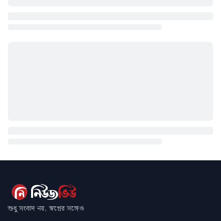
শুধু সংবাদ নয়, স্বপ্নের সঙ্গেও