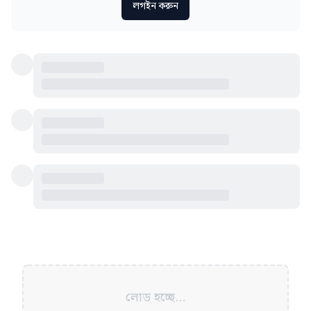
লগইন করুন
লোড হচ্ছে...