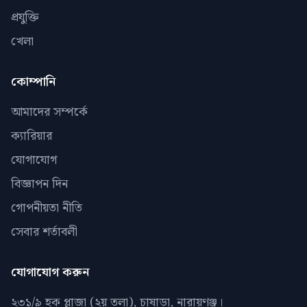
প্রযুক্তি
খেলা
কোম্পানি
আমাদের সম্পর্কে
ক্যারিয়ার
যোগাযোগ
বিজ্ঞাপন দিন
গোপনীয়তা নীতি
সেবার শর্তাবলী
যোগাযোগ করুন
২৩১/৯ হক প্লাজা (২য় তলা), চাষাড়া, নারায়ণঞ্জ।