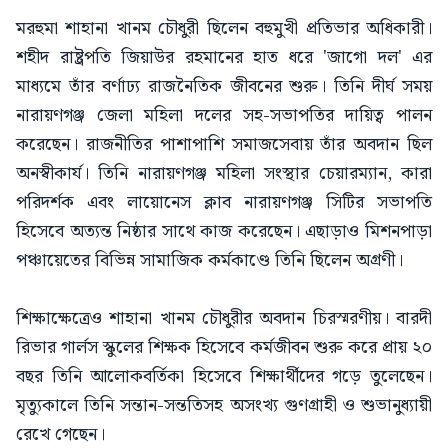
মরহুমা শাহানা খানম চৌধুরী ছিলেন বহুমুখী প্রতিভার অধিকারী।
শহীদ রাষ্ট্রপতি জিয়াউর রহমানের হাত ধরে 'জাগো দল' এর
মাধ্যমে তাঁর বর্ণাঢ্য রাজনৈতিক জীবনের শুরু। তিনি দীর্ঘ সময়
নারায়ণগঞ্জ জেলা মহিলা দলের সহ-সভাপতির দায়িত্ব পালন
করেছেন। রাজনীতির পাশাপাশি সমাজসেবায় তাঁর অবদান ছিল
অনস্বীকার্য। তিনি নারায়ণগঞ্জ মহিলা সংস্থার চেয়ারম্যান, কারা
পরিদর্শক এবং লায়োনেস ক্লাব নারায়ণগঞ্জ সিটির সভাপতি
হিসেবে অত্যন্ত নিষ্ঠার সাথে কাজ করেছেন। এছাড়াও মিশনপাড়া
পঞ্চায়েতের বিভিন্ন সামাজিক কর্মকাণ্ডে তিনি ছিলেন অগ্রণী।
শিক্ষাক্ষেত্রেও শাহানা খানম চৌধুরীর অবদান চিরস্মরণীয়। বারদী
রিভার গার্লস স্কুলের শিক্ষক হিসেবে কর্মজীবন শুরু করে প্রায় ২০
বছর তিনি আলোকবর্তিকা হিসেবে শিক্ষার্থীদের গড়ে তুলেছেন।
মৃত্যুকালে তিনি সন্তান-সন্ততিসহ অসংখ্য গুণগ্রাহী ও শুভানুধ্যায়ী
রেখে গেছেন।