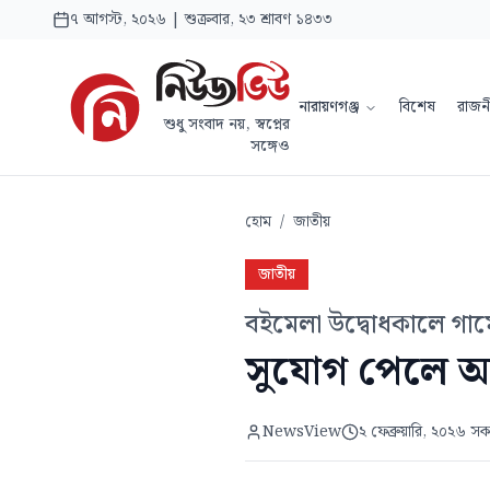
৭ আগস্ট, ২০২৬ | শুক্রবার, ২৩ শ্রাবণ ১৪৩৩
নারায়ণগঞ্জ
বিশেষ
রাজন
শুধু সংবাদ নয়, স্বপ্নের
সঙ্গেও
হোম
/
জাতীয়
জাতীয়
বইমেলা উদ্বোধকালে গার্মে
সুযোগ পেলে আমর
NewsView
২ ফেব্রুয়ারি, ২০২৬ স