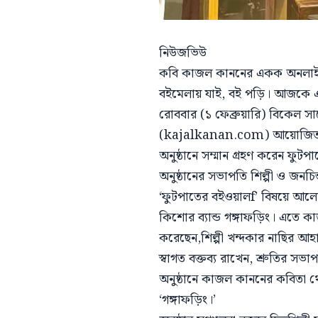
নিউজভিউ
কবি কাজল কাননের একক অনলাইন বই
বইমেলায় যাই, বই পড়ি। আজকে এই
রোববার (১ ফেব্রুয়ারি) বিকেল 
(kajalkanan.com) আয়োজিত বই
অনুষ্ঠানে সম্মান গ্রহণ করেন ফু
অনুষ্ঠানের সভাপতি শিল্পী ও জনচি
‘ফুটপাতের বইওয়ালf’ বিষয়ে আলো
কিশোর ব্যান্ড গঙ্গাফড়িং। এতে কাজ
করেছেন,শিল্পী খন্দকার নাছির আহা
স্বাগত বক্তব্য রাখেন, শ্রুতির 
অনুষ্ঠানে কাজল কাননের কবিতা থ
‘গঙ্গাফড়িং।’