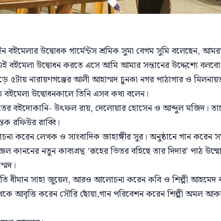
মেলার উদ্বোধক গার্মেন্টস শ্রমিক সুমা বেগম সুমি বলেছেন, আমরা
 বইমেলা উদ্বোধন করতে এসে আমি আমার সন্তানের উদ্দেশ্যে বলবো
সাড়ে ৫টায় নারায়ণগঞ্জের আলী আহাম্মদ চুনকা নগর পাঠাগার ও মিল
মেলা উদ্বোধনকালে তিনি এসব কথা বলেন।
টপাতের বইদোকানি- উৎফল রায়, দেলোয়ার হোসেন ও আব্দুল মজিদ। তাদে
ন্তক রফিউর রাব্বি।
চনা করেন লেখক ও সাংবাদিক জাহাঙ্গীর সুর। অনুষ্ঠানে গান করেন
ল কাননের নতুন কাব্যগ্রন্থ ‘রূহের ভিতর বহিছে তার দিদার’ পাঠ উন্মো
ম্মদ।
সভাপতি ধীমান সাহা জুয়েল, আরও আলোচনা করেন কবি ও শিল্পী আহমেদ 
েকে আবৃত্তি করেন সৌরি ছোঁয়া,গান পরিবেশন করেন শিল্পী অমল আকা